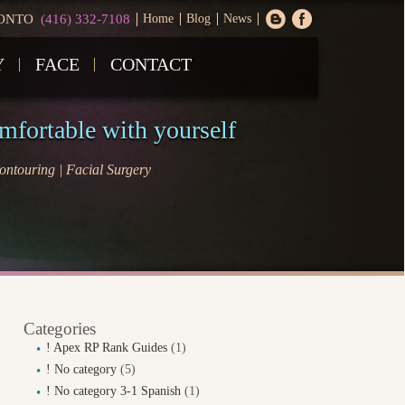
ONTO
(416) 332-7108
Home
Blog
News
Y
FACE
CONTACT
omfortable with yourself
ntouring | Facial Surgery
Categories
! Apex RP Rank Guides
(1)
! No category
(5)
! No category 3-1 Spanish
(1)