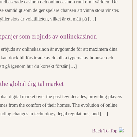
landbaserade casinon och onlinecasinon runt om i världen. De
 samtidigt som de ger spelare chansen att vinna stora vinster.
äller slots är volatiliteten, vilket är ett mått på […]
mpanjer som erbjuds av onlinekasinon
 erbjuds av onlinekasinon är avgörande för att maximera dina
kan dock bli förvirrade av de olika typerna av bonusar och
att gå igenom hur du korrekt förstår […]
 the global digital market
obal digital market over the past few decades, providing players
ames from the comfort of their homes. The evolution of online
cluding changes in technology, legal regulations, and […]
Back To Top