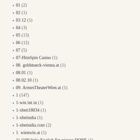
01
(2)
02
(1)
03.12
(1)
04
(3)
05
(13)
06
(12)
07
(5)
07-HitnSpin Casino
(1)
08. goldstueck-vienna.at
(1)
08.01
(1)
08.02.10
(1)
09. ArmesTheaterWien.at
(1)
1
(147)
1-win.int.in
(1)
1-xbeti18034
(1)
1-xbetindia
(1)
1-xbetindia.com
(2)
1. wienwin.at
(1)