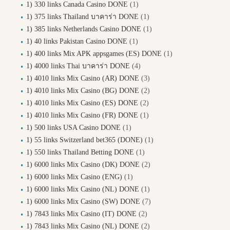
1) 330 links Canada Casino DONE
(1)
1) 375 links Thailand บาคาร่า DONE
(1)
1) 385 links Netherlands Casino DONE
(1)
1) 40 links Pakistan Casino DONE
(1)
1) 400 links Mix APK appsgames (ES) DONE
(1)
1) 4000 links Thai บาคาร่า DONE
(4)
1) 4010 links Mix Casino (AR) DONE
(3)
1) 4010 links Mix Casino (BG) DONE
(2)
1) 4010 links Mix Casino (ES) DONE
(2)
1) 4010 links Mix Casino (FR) DONE
(1)
1) 500 links USA Casino DONE
(1)
1) 55 links Switzerland bet365 (DONE)
(1)
1) 550 links Thailand Betting DONE
(1)
1) 6000 links Mix Casino (DK) DONE
(2)
1) 6000 links Mix Casino (ENG)
(1)
1) 6000 links Mix Casino (NL) DONE
(1)
1) 6000 links Mix Casino (SW) DONE
(7)
1) 7843 links Mix Casino (IT) DONE
(2)
1) 7843 links Mix Casino (NL) DONE
(2)