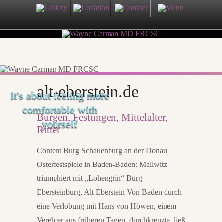
alt-eberstein.de
It's about feeling more
comfortable with
Burgen, Festungen, Mittelalter,
yourself
Ritter
Content Burg Schauenburg an der Donau
Osterfestspiele in Baden-Baden: Mallwitz
triumphiert mit „Lohengrin“ Burg
Ebersteinburg, Alt Eberstein Von Baden durch
eine Verlobung mit Hans von Höwen, einem
Verehrer aus früheren Tagen, durchkreuzte, ließ