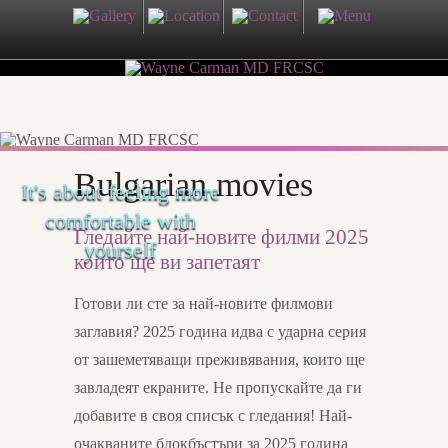
Bulgarian movies
It's about feeling more
comfortable with
Гледайте най-новите филми 2025
yourself
които ще ви запетаят
Готови ли сте за най-новите филмови
заглавия? 2025 година идва с ударна серия
от зашеметяващи преживявания, които ще
завладеят екраните. Не пропускайте да ги
добавите в своя списък с гледания! Най-
очакваните блокбъстъри за 2025 година