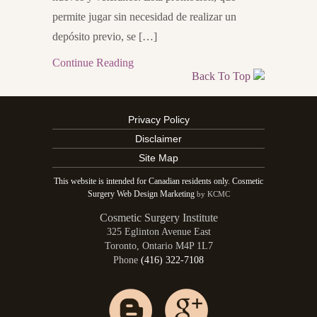
permite jugar sin necesidad de realizar un
depósito previo, se […]
Continue Reading
Back To Top
Privacy Policy
Disclaimer
Site Map
This website is intended for Canadian residents only. Cosmetic
Surgery Web Design Marketing
by KCMC
Cosmetic Surgery Institute
325 Eglinton Avenue East
Toronto
,
Ontario
M4P 1L7
Phone
(416) 322-7108