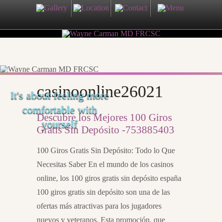
casinoonline26021
It's about feeling more
comfortable with
Descubre los Mejores 100 Giros
yourself
Gratis Sin Depósito -753885403
100 Giros Gratis Sin Depósito: Todo lo Que
Necesitas Saber En el mundo de los casinos
online, los 100 giros gratis sin depósito españa
100 giros gratis sin depósito son una de las
ofertas más atractivas para los jugadores
nuevos y veteranos. Esta promoción, que