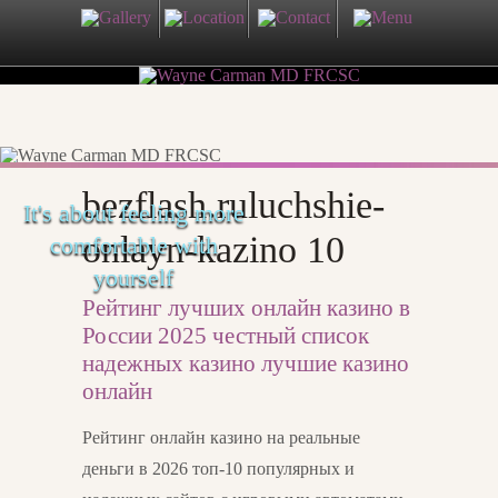
bezflash.ruluchshie-
It's about feeling more
onlayn-kazino 10
comfortable with
yourself
Рейтинг лучших онлайн казино в
России 2025 честный список
надежных казино лучшие казино
онлайн
Рейтинг онлайн казино на реальные
деньги в 2026 топ-10 популярных и