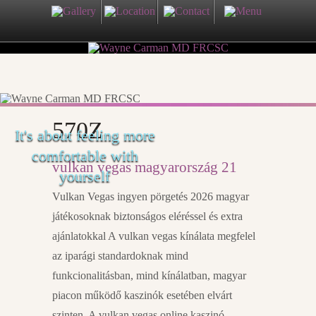
570Z
It's about feeling more
comfortable with
vulkan vegas magyarország 21
yourself
Vulkan Vegas ingyen pörgetés 2026 magyar
játékosoknak biztonságos eléréssel és extra
ajánlatokkal A vulkan vegas kínálata megfelel
az iparági standardoknak mind
funkcionalitásban, mind kínálatban, magyar
piacon működő kaszinók esetében elvárt
szinten. A vulkan vegas online kaszinó