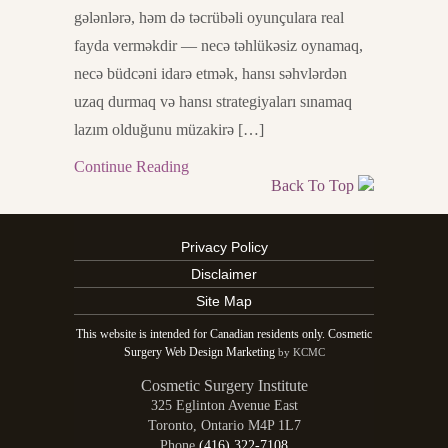
gələnlərə, həm də təcrübəli oyunçulara real
fayda verməkdir — necə təhlükəsiz oynamaq,
necə büdcəni idarə etmək, hansı səhvlərdən
uzaq durmaq və hansı strategiyaları sınamaq
lazım olduğunu müzakirə […]
Continue Reading
Back To Top
Privacy Policy
Disclaimer
Site Map
This website is intended for Canadian residents only. Cosmetic
Surgery Web Design Marketing
by KCMC
Cosmetic Surgery Institute
325 Eglinton Avenue East
Toronto
,
Ontario
M4P 1L7
Phone
(416) 322-7108