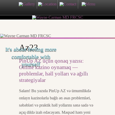
Az23
It's about feeling more
comfortable with
PinUp AZ üçün qonaq yazısı:
yourself
Online kazino oynamaq —
problemlər, həll yolları və ağıllı
strategiyalar
Salam! Bu yazıda PinUp AZ və ümumilikdə
onlayn kazinolarla bağlı ən əsas problemləri,
səbəbləri və praktik həll yollarını sənə sadə və
açıq dildə izah edəcəyəm. Məqsəd həm yeni