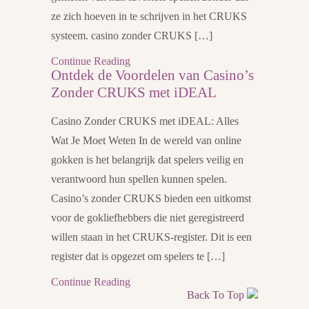
ze zich hoeven in te schrijven in het CRUKS
systeem. casino zonder CRUKS […]
Continue Reading
Ontdek de Voordelen van Casino’s
Zonder CRUKS met iDEAL
Casino Zonder CRUKS met iDEAL: Alles
Wat Je Moet Weten In de wereld van online
gokken is het belangrijk dat spelers veilig en
verantwoord hun spellen kunnen spelen.
Casino’s zonder CRUKS bieden een uitkomst
voor de gokliefhebbers die niet geregistreerd
willen staan in het CRUKS-register. Dit is een
register dat is opgezet om spelers te […]
Continue Reading
Back To Top