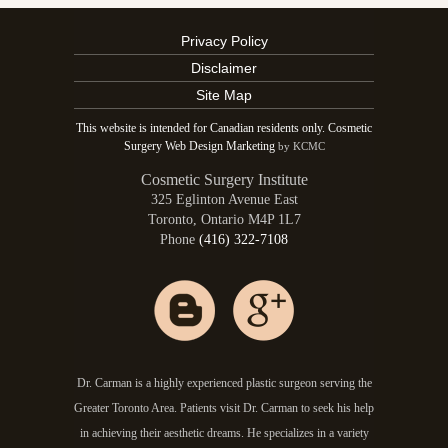
Privacy Policy
Disclaimer
Site Map
This website is intended for Canadian residents only. Cosmetic
Surgery Web Design Marketing
by KCMC
Cosmetic Surgery Institute
325 Eglinton Avenue East
Toronto
,
Ontario
M4P 1L7
Phone
(416) 322-7108
Dr. Carman is a highly experienced plastic surgeon serving the
Greater Toronto Area. Patients visit Dr. Carman to seek his help
in achieving their aesthetic dreams. He specializes in a variety