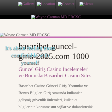
basaribet-guncel-
It's about feeling more
giris-2025.com 1000
comfortable with
yourself
Güncel Giriş Casino İncelemeleri
ve BonuslarBasaribet Casino Sitesi
Basaribet Casino Güncel Giriş, Yorumlar ve
Bonus Bilgileri Giriş sırasında kullanılan
gelişmiş güvenlik önlemleri, kullanıcı
bilgilerinin korunmasını sağlar ve dolandırıcılık