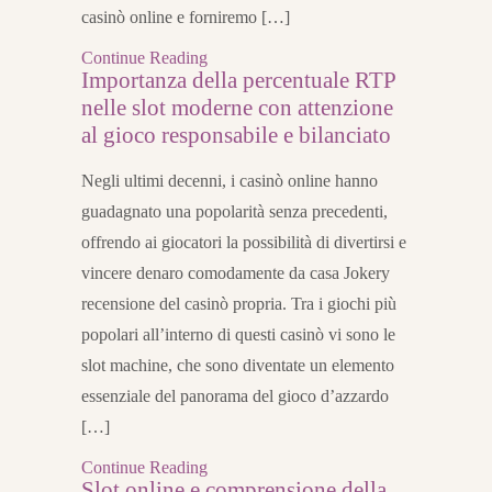
casinò online e forniremo […]
Continue Reading
Importanza della percentuale RTP
nelle slot moderne con attenzione
al gioco responsabile e bilanciato
Negli ultimi decenni, i casinò online hanno
guadagnato una popolarità senza precedenti,
offrendo ai giocatori la possibilità di divertirsi e
vincere denaro comodamente da casa Jokery
recensione del casinò propria. Tra i giochi più
popolari all’interno di questi casinò vi sono le
slot machine, che sono diventate un elemento
essenziale del panorama del gioco d’azzardo
[…]
Continue Reading
Slot online e comprensione della