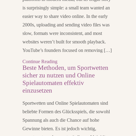
is surprisingly simple: a small team wanted an
easier way to share video online. In the early
2000s, uploading and sending video files was
slow, formats were inconsistent, and most
websites weren’t built for smooth playback.
YouTube’s founders focused on removing […]
Continue Reading
Beste Methoden, um Sportwetten
sicher zu nutzen und Online
Spielautomaten effektiv
einzusetzen
Sportwetten und Online Spielautomaten sind
beliebte Formen des Glücksspiels, die sowohl
Spannung als auch die Chance auf hohe
Gewinne bieten. Es ist jedoch wichtig,