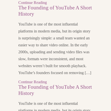
Continue Reading
The Founding of YouTube A Short
History
YouTube is one of the most influential
platforms in modern media, but its origin story
is surprisingly simple: a small team wanted an
easier way to share video online. In the early
2000s, uploading and sending video files was
slow, formats were inconsistent, and most
websites weren’t built for smooth playback.
YouTube’s founders focused on removing […]
Continue Reading
The Founding of YouTube A Short
History
YouTube is one of the most influential
platforms in modern media, but its origin story