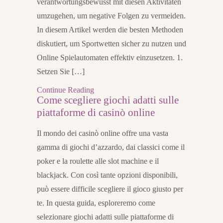
verantwortungsbewusst mit diesen Aktivitäten
umzugehen, um negative Folgen zu vermeiden.
In diesem Artikel werden die besten Methoden
diskutiert, um Sportwetten sicher zu nutzen und
Online Spielautomaten effektiv einzusetzen. 1.
Setzen Sie […]
Continue Reading
Come scegliere giochi adatti sulle
piattaforme di casinò online
Il mondo dei casinò online offre una vasta
gamma di giochi d’azzardo, dai classici come il
poker e la roulette alle slot machine e il
blackjack. Con così tante opzioni disponibili,
può essere difficile scegliere il gioco giusto per
te. In questa guida, esploreremo come
selezionare giochi adatti sulle piattaforme di