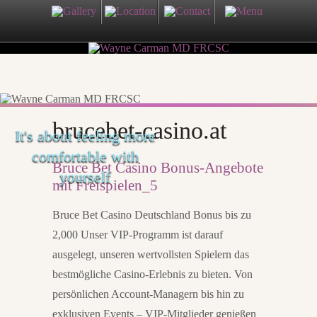
brucebet-casino.at
It's about feeling more
comfortable with
Bruce Bet Casino Bonus-Angebote
yourself
mit Freispielen_5
Bruce Bet Casino Deutschland Bonus bis zu
2,000 Unser VIP-Programm ist darauf
ausgelegt, unseren wertvollsten Spielern das
bestmögliche Casino-Erlebnis zu bieten. Von
persönlichen Account-Managern bis hin zu
exklusiven Events – VIP-Mitglieder genießen