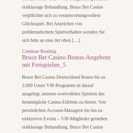
erstklassige Behandlung. Bruce Bet Casino
verpflichtet sich zu verantwortungsvollem
Glücksspiel. Bei Anzeichen von
problematischem Spielverhalten wenden Sie
sich bitte an eine der oben […]
Continue Reading
Bruce Bet Casino Bonus-Angebote
mit Freispielen_5
Bruce Bet Casino Deutschland Bonus bis zu
2,000 Unser VIP-Programm ist darauf
ausgelegt, unseren wertvollsten Spielern das
bestmögliche Casino-Erlebnis zu bieten. Von
persönlichen Account-Managern bis hin zu
exklusiven Events – VIP-Mitglieder genießen
erstklassige Behandlung. Bruce Bet Casino