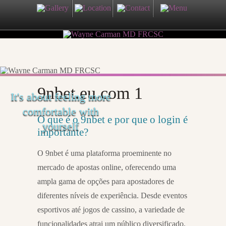
9nbet.eu.com 1
It's about feeling more
comfortable with
O que é o 9nbet e por que o login é
yourself
importante?
O 9nbet é uma plataforma proeminente no
mercado de apostas online, oferecendo uma
ampla gama de opções para apostadores de
diferentes níveis de experiência. Desde eventos
esportivos até jogos de cassino, a variedade de
funcionalidades atrai um público diversificado.