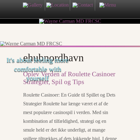
ehubnordhavn
It's about feeling more
comfortable with
Oplev Verden af Roulette Casinoer
yourself
Strategier, Spil og Tips
Roulette Casinoer: En Guide til Spillet og Dets
Strategier Roulette har længe været et af de
mest populære casinospil i verden. Med sin
kombination af tilfældighed, strategi og en
smule held er det ikke underligt, at mange
spillere tiltrækkes af dets lokkende hjul. I denne