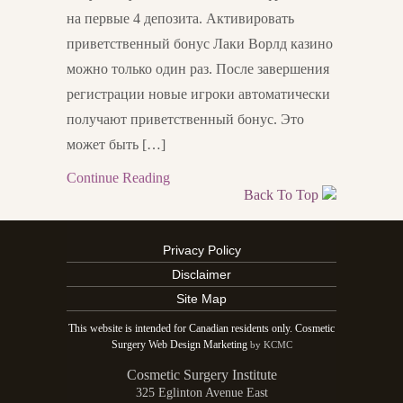
на первые 4 депозита. Активировать
приветственный бонус Лаки Ворлд казино
можно только один раз. После завершения
регистрации новые игроки автоматически
получают приветственный бонус. Это
может быть […]
Continue Reading
Back To Top
Privacy Policy
Disclaimer
Site Map
This website is intended for Canadian residents only. Cosmetic
Surgery Web Design Marketing
by KCMC
Cosmetic Surgery Institute
325 Eglinton Avenue East