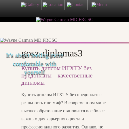
gosz-diplomas3
It's about feeling more
comfortable with
Купить диплом ИГХТУ без
yourself
предоплаты – качественные
дипломы
Купить диплом ИГХТУ без предоплаты:
реальность или миф? В современном мире
высшее образование становится все более
важным для карьерного роста и
профессионального развития. Однако, не