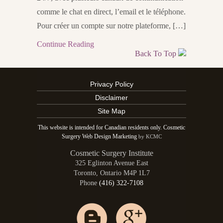
comme le chat en direct, l’email et le téléphone.
Pour créer un compte sur notre plateforme, […]
Continue Reading
Back To Top
Privacy Policy
Disclaimer
Site Map
This website is intended for Canadian residents only. Cosmetic
Surgery Web Design Marketing
by KCMC
Cosmetic Surgery Institute
325 Eglinton Avenue East
Toronto
,
Ontario
M4P 1L7
Phone
(416) 322-7108