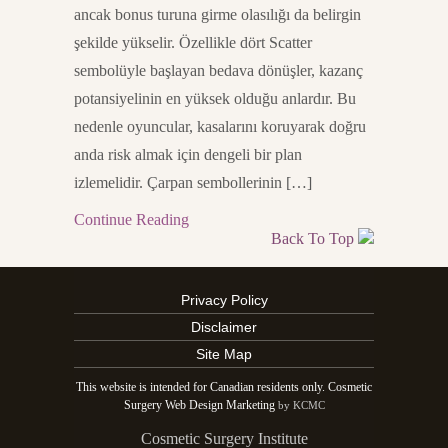
ancak bonus turuna girme olasılığı da belirgin
şekilde yükselir. Özellikle dört Scatter
sembolüyle başlayan bedava dönüşler, kazanç
potansiyelinin en yüksek olduğu anlardır. Bu
nedenle oyuncular, kasalarını koruyarak doğru
anda risk almak için dengeli bir plan
izlemelidir. Çarpan sembollerinin […]
Continue Reading
Back To Top
Privacy Policy
Disclaimer
Site Map
This website is intended for Canadian residents only. Cosmetic
Surgery Web Design Marketing
by KCMC
Cosmetic Surgery Institute