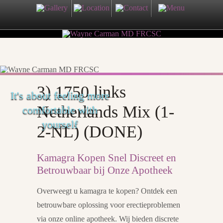
3) 1750 links
It's about feeling more
Netherlands Mix (1-
comfortable with
yourself
2-NL) (DONE)
Kamagra Kopen Snel Discreet en
Betrouwbaar bij Onze Apotheek
Overweegt u kamagra te kopen? Ontdek een
betrouwbare oplossing voor erectieproblemen
via onze online apotheek. Wij bieden discrete