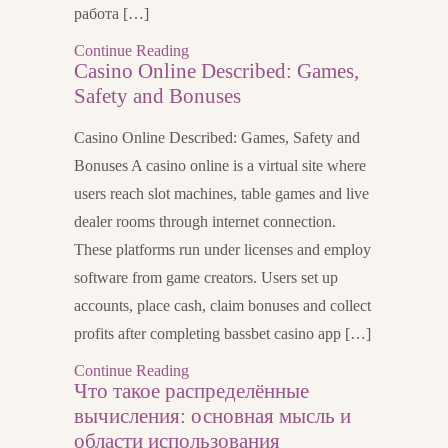
работа […]
Continue Reading
Casino Online Described: Games,
Safety and Bonuses
Casino Online Described: Games, Safety and
Bonuses A casino online is a virtual site where
users reach slot machines, table games and live
dealer rooms through internet connection.
These platforms run under licenses and employ
software from game creators. Users set up
accounts, place cash, claim bonuses and collect
profits after completing bassbet casino app […]
Continue Reading
Что такое распределённые
вычисления: основная мысль и
области использования