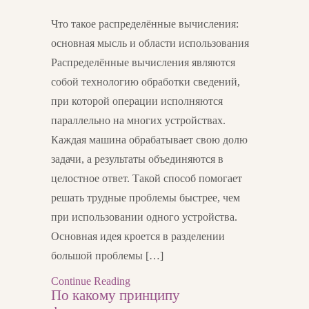
Что такое распределённые вычисления:
основная мысль и области использования
Распределённые вычисления являются
собой технологию обработки сведений,
при которой операции исполняются
параллельно на многих устройствах.
Каждая машина обрабатывает свою долю
задачи, а результаты объединяются в
целостное ответ. Такой способ помогает
решать трудные проблемы быстрее, чем
при использовании одного устройства.
Основная идея кроется в разделении
большой проблемы […]
Continue Reading
По какому принципу