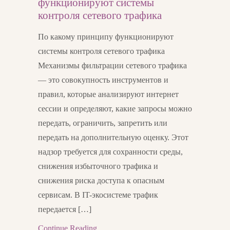
функционируют системы
контроля сетевого трафика
По какому принципу функционируют
системы контроля сетевого трафика
Механизмы фильтрации сетевого трафика
— это совокупность инструментов и
правил, которые анализируют интернет
сессии и определяют, какие запросы можно
передать, ограничить, запретить или
передать на дополнительную оценку. Этот
надзор требуется для сохранности среды,
снижения избыточного трафика и
снижения риска доступа к опасным
сервисам. В IT-экосистеме трафик
передается […]
Continue Reading