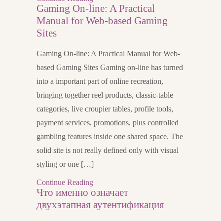
Gaming On-line: A Practical
Manual for Web-based Gaming
Sites
Gaming On-line: A Practical Manual for Web-
based Gaming Sites Gaming on-line has turned
into a important part of online recreation,
bringing together reel products, classic-table
categories, live croupier tables, profile tools,
payment services, promotions, plus controlled
gambling features inside one shared space. The
solid site is not really defined only with visual
styling or one […]
Continue Reading
Что именно означает
двухэтапная аутентификация