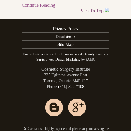
Continue Reading
Back To Top
Privacy Policy
Disclaimer
Site Map
This website is intended for Canadian residents only. Cosmetic
Surgery Web Design Marketing
by KCMC
Cosmetic Surgery Institute
325 Eglinton Avenue East
Toronto
,
Ontario
M4P 1L7
Phone
(416) 322-7108
Dr. Carman is a highly experienced plastic surgeon serving the