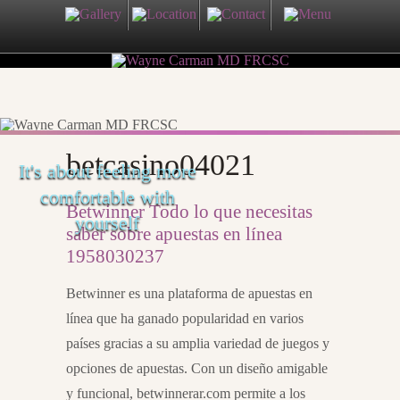
betcasino04021
It's about feeling more
comfortable with
Betwinner Todo lo que necesitas
yourself
saber sobre apuestas en línea
1958030237
Betwinner es una plataforma de apuestas en
línea que ha ganado popularidad en varios
países gracias a su amplia variedad de juegos y
opciones de apuestas. Con un diseño amigable
y funcional, betwinnerar.com permite a los