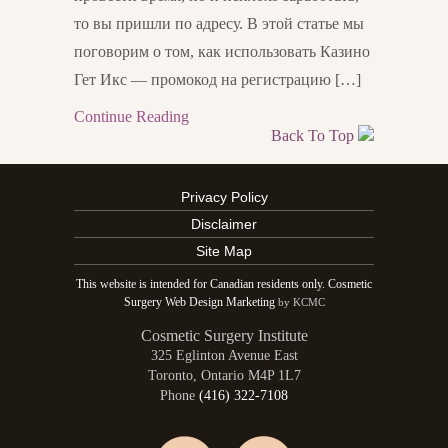
то вы пришли по адресу. В этой статье мы
поговорим о том, как использовать Казино
Гет Икс — промокод на регистрацию […]
Continue Reading
Back To Top
Privacy Policy
Disclaimer
Site Map
This website is intended for Canadian residents only. Cosmetic
Surgery Web Design Marketing
by KCMC
Cosmetic Surgery Institute
325 Eglinton Avenue East
Toronto
,
Ontario
M4P 1L7
Phone
(416) 322-7108