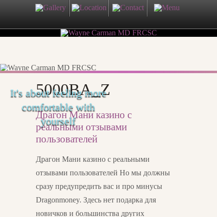
5000BA_Z
It's about feeling more
comfortable with
Драгон Мани казино с
yourself
реальными отзывами
пользователей
Драгон Мани казино с реальными
отзывами пользователей Но мы должны
сразу предупредить вас и про минусы
Dragonmoney. Здесь нет подарка для
новичков и большинства других