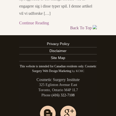
engagere sig i disse typer spil. I denne artikel
vil vi udforske […]
Continue Reading
Back To Top
Privacy Policy
Disclaimer
Site Map
This website is intended for Canadian residents only. Cosmetic
Surgery Web Design Marketing
by KCMC
Cosmetic Surgery Institute
325 Eglinton Avenue East
Toronto
,
Ontario
M4P 1L7
Phone
(416) 322-7108