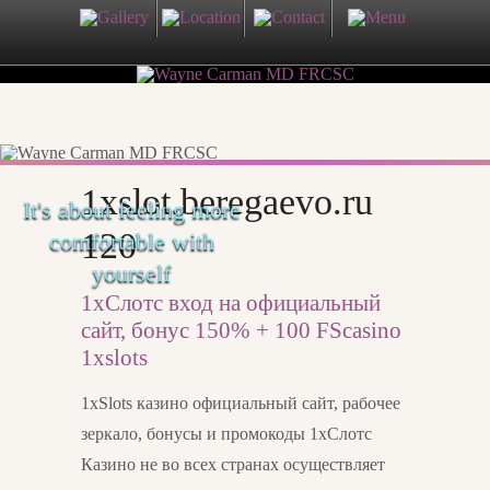
1xslot.beregaevo.ru
It's about feeling more
120
comfortable with
yourself
1хСлотс вход на официальный
сайт, бонус 150% + 100 FScasino
1xslots
1xSlots казино официальный сайт, рабочее
зеркало, бонусы и промокоды 1хСлотс
Казино не во всех странах осуществляет