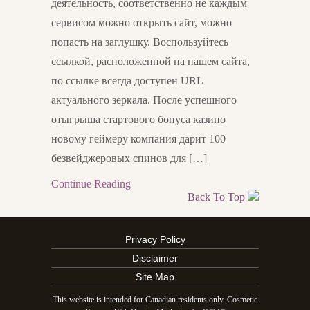
деятельность, соответственно не каждым
сервисом можно открыть сайт, можно
попасть на заглушку. Воспользуйтесь
ссылкой, расположенной на нашем сайта,
по ссылке всегда доступен URL
актуального зеркала. После успешного
отыгрыша стартового бонуса казино
новому геймеру компания дарит 100
безвейджеровых спинов для […]
Continue Reading
Back To Top
Privacy Policy
Disclaimer
Site Map
This website is intended for Canadian residents only. Cosmetic