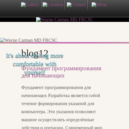
blog12
It's about feeling more
comfortable with
Фундамент программирования
yourself
для начинающих
Фундамент программирования для
начинающих Разработка является собой
течение формирования указаний для
компьютера. Эти указания позволяют
машине осуществлять определённые
действия и операции. Современный мир