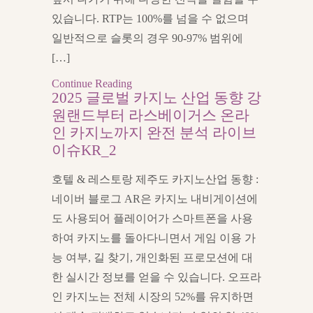
있습니다. RTP는 100%를 넘을 수 없으며
일반적으로 슬롯의 경우 90-97% 범위에
[…]
Continue Reading
2025 글로벌 카지노 산업 동향 강
원랜드부터 라스베이거스 온라
인 카지노까지 완전 분석 라이브
이슈KR_2
호텔 & 레스토랑 제주도 카지노산업 동향 :
네이버 블로그 AR은 카지노 내비게이션에
도 사용되어 플레이어가 스마트폰을 사용
하여 카지노를 돌아다니면서 게임 이용 가
능 여부, 길 찾기, 개인화된 프로모션에 대
한 실시간 정보를 얻을 수 있습니다. 오프라
인 카지노는 전체 시장의 52%를 유지하면