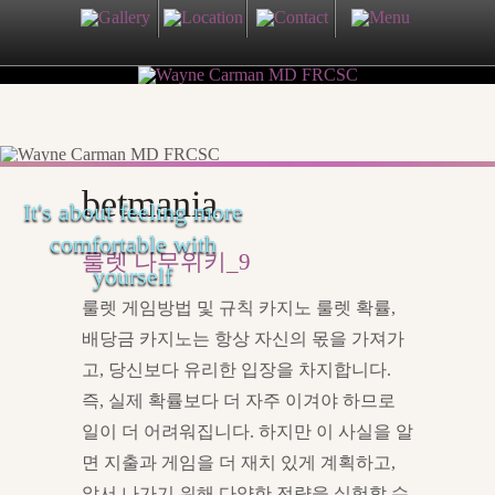
betmania
It's about feeling more
comfortable with
룰렛 나무위키_9
yourself
룰렛 게임방법 및 규칙 카지노 룰렛 확률,
배당금 카지노는 항상 자신의 몫을 가져가
고, 당신보다 유리한 입장을 차지합니다.
즉, 실제 확률보다 더 자주 이겨야 하므로
일이 더 어려워집니다. 하지만 이 사실을 알
면 지출과 게임을 더 재치 있게 계획하고,
앞서 나가기 위해 다양한 전략을 실험할 수