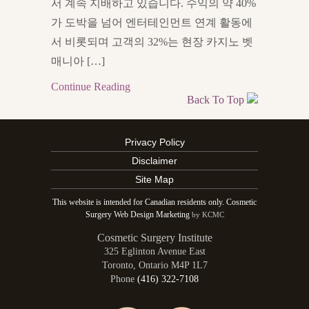
서 계속 지배하고 있습니다. 수익의 약 40%
가 도박을 넘어 엔터테인먼트 연계 활동에
서 비롯되며 고객의 32%는 현장 카지노 벳
매니아 […]
Continue Reading
Back To Top
Privacy Policy
Disclaimer
Site Map
This website is intended for Canadian residents only. Cosmetic
Surgery Web Design Marketing
by KCMC
Cosmetic Surgery Institute
325 Eglinton Avenue East
Toronto
,
Ontario
M4P 1L7
Phone
(416) 322-7108