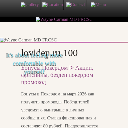
loviden.ru 100
It's about feeling more
comfortable with
Бонусы Покердом ᐉ Акции,
yourself
фриспины, бездеп покердом
промокод
Бонусы в Покердом на март 2026 как
получить промокоды Победителей
уведомят о выигрыше в личных
сообщениях. Ставка фиксированная и
составляет 80 рублей. Предоставляется