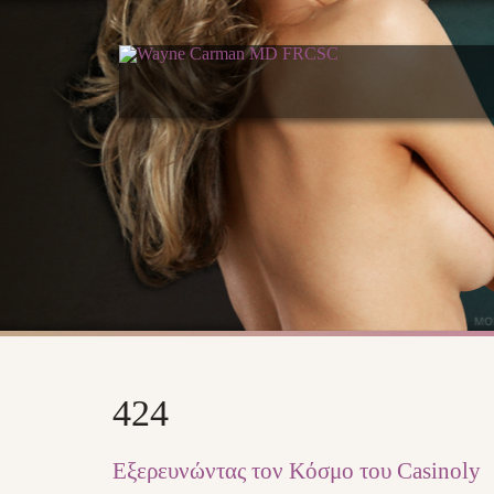
424
Εξερευνώντας τον Κόσμο του Casinoly