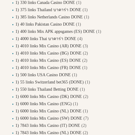
1) 330 links Canada Casino DONE
(1)
1) 375 links Thailand บาคาร่า DONE
(1)
1) 385 links Netherlands Casino DONE
(1)
1) 40 links Pakistan Casino DONE
(1)
1) 400 links Mix APK appsgames (ES) DONE
(1)
1) 4000 links Thai บาคาร่า DONE
(4)
1) 4010 links Mix Casino (AR) DONE
(3)
1) 4010 links Mix Casino (BG) DONE
(2)
1) 4010 links Mix Casino (ES) DONE
(2)
1) 4010 links Mix Casino (FR) DONE
(1)
1) 500 links USA Casino DONE
(1)
1) 55 links Switzerland bet365 (DONE)
(1)
1) 550 links Thailand Betting DONE
(1)
1) 6000 links Mix Casino (DK) DONE
(2)
1) 6000 links Mix Casino (ENG)
(1)
1) 6000 links Mix Casino (NL) DONE
(1)
1) 6000 links Mix Casino (SW) DONE
(7)
1) 7843 links Mix Casino (IT) DONE
(2)
1) 7843 links Mix Casino (NL) DONE
(2)