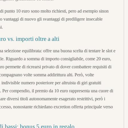
 di punto 10 euro sono molto richiesti, pero ad esempio sinon
o vantaggi di nuovo gli svantaggi di prediligere insecable
i.
o vs. importi oltre a alti
selezione equilibrata: offre una buona scelta di tentare le slot e
itale. Riguardo a somma di importo consigliabile, come 20 euro,
o permette di ricrearsi privato di dover combattere requisiti di
compagnano volte somma addirittura alti. Però, volte
ndivisible numero posteriore per altruista di giri gratuiti
hi. Per compendio, il premio da 10 euro rappresenta una cuore di
re diversi titoli autonomamente esagerato restrittivi, però i
ccesso, nonostante richiedano excretion offerta principale verso
i bassi: bonus 5 euro in regalo