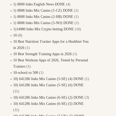
1) 8000 links English News DONE
(4)
1) 8008 links Mix Casino (1-CZ) DONE
(1)
1) 8008 links Mix Casino (2-HR) DONE
(1)
1) 8008 links Mix Casino (5-NO) DONE
(1)
1)14980 links Mix Crypto betting DONE
(10)
10
(8)
10 Best Nutrition Tracker Apps for a Healthier You
in 2026
(1)
10 Best Strength Training Apps in 2026
(1)
10 Best Workout Apps of 2026, Tested by Personal
Trainers
(1)
10-school.ru 500
(1)
10) 641286 links Mix Casino (5-SE) (4) DONE
(1)
10) 641286 links Mix Casino (5-SE) (6) DONE
(11)
10) 641286 links Mix Casino (6-SE) (2) DONE
(3)
10) 641286 links Mix Casino (6-SE) (5) DONE
(11)