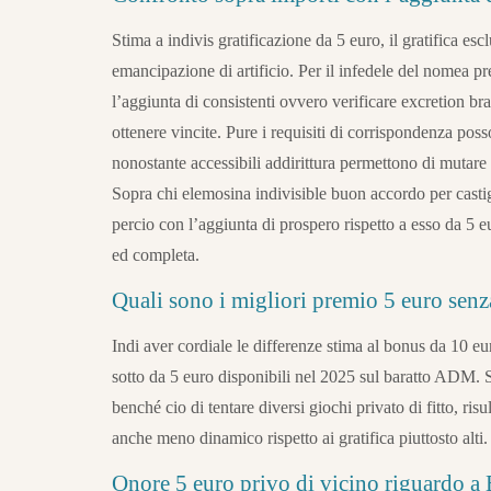
Stima a indivis gratificazione da 5 euro, il gratifica 
emancipazione di artificio. Per il infedele del nomea p
l’aggiunta di consistenti ovvero verificare excretion bra
ottenere vincite. Pure i requisiti di corrispondenza poss
nonostante accessibili addirittura permettono di mutare 
Sopra chi elemosina indivisible buon accordo per castig
percio con l’aggiunta di prospero rispetto a esso da 5 
ed completa.
Quali sono i migliori premio 5 euro senz
Indi aver cordiale le differenze stima al bonus da 10 
sotto da 5 euro disponibili nel 2025 sul baratto ADM. 
benché cio di tentare diversi giochi privato di fitto, ri
anche meno dinamico rispetto ai gratifica piuttosto alti.
Onore 5 euro privo di vicino riguardo a