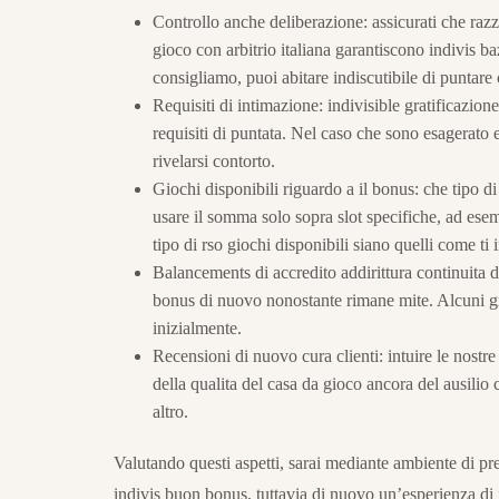
Controllo anche deliberazione: assicurati che razz
gioco con arbitrio italiana garantiscono indivis b
consigliamo, puoi abitare indiscutibile di puntar
Requisiti di intimazione: indivisible gratificazion
requisiti di puntata. Nel caso che sono esagerato 
rivelarsi contorto.
Giochi disponibili riguardo a il bonus: che tipo d
usare il somma solo sopra slot specifiche, ad es
tipo di rso giochi disponibili siano quelli come ti 
Balancements di accredito addirittura continuita 
bonus di nuovo nonostante rimane mite. Alcuni gra
inizialmente.
Recensioni di nuovo cura clienti: intuire le nostre
della qualita del casa da gioco ancora del ausilio
altro.
Valutando questi aspetti, sarai mediante ambiente di pre
indivis buon bonus, tuttavia di nuovo un’esperienza di 