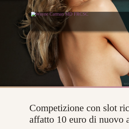
Competizione con slot ri
affatto 10 euro di nuovo a