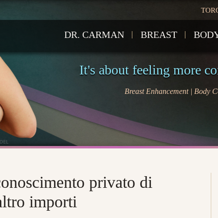
TOR
DR. CARMAN
BREAST
BOD
It's about feeling more c
Breast Enhancement | Body Co
conoscimento privato di
ltro importi