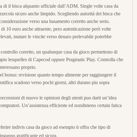
a di il bisca alquanto ufficiale dall’ADM. Single volte casa da
azzecola sicuro anche limpido. Scegliendo autorità dei bisca che
e considerazione verso una basamento corretto anche serio.
e di 10 euro anche attraente, pero autenticazione però volte
elevati, mutare le vincite verso denaro prelevabile potrebbe
i controllo corretto, un qualunque casa da gioco permettono di
empio lesquelles di Capecod oppure Pragmatic Play. Controlla che
interessano proprio.
del bonus: revisione quanto tempo alimente per raggiungere il
tifica scadono verso pochi giorni, altri durano piu sopra
 recensioni di nuovo le opinioni degli utenti puo darti un’idea
 compratori. Un’assistenza efficiente ed nondimeno certain fatica
ferire indivis casa da gioco ad esempio ti offra che tipo di
inganno gratificante ed sicura.